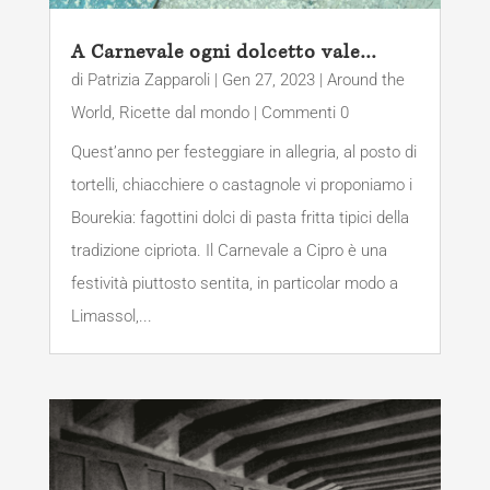
A Carnevale ogni dolcetto vale…
di
Patrizia Zapparoli
|
Gen 27, 2023
|
Around the
World
,
Ricette dal mondo
| Commenti 0
Quest’anno per festeggiare in allegria, al posto di
tortelli, chiacchiere o castagnole vi proponiamo i
Bourekia: fagottini dolci di pasta fritta tipici della
tradizione cipriota. Il Carnevale a Cipro è una
festività piuttosto sentita, in particolar modo a
Limassol,...