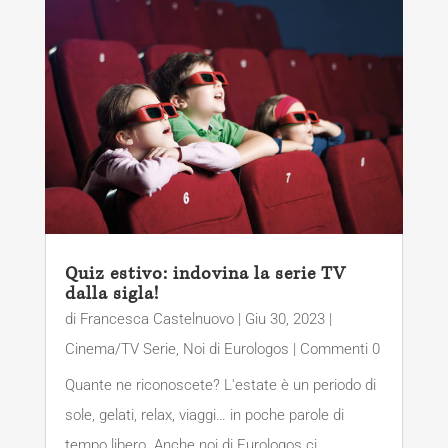
Quiz estivo: indovina la serie TV
dalla sigla!
di
Francesca Castelnuovo
|
Giu 30, 2023
|
Cinema/TV Serie
,
Noi di Eurologos
| Commenti 0
Quante ne riconoscete? L'estate è un periodo di
sole, gelati, relax, viaggi… in poche parole di
tempo libero. Anche noi di Eurologos ci