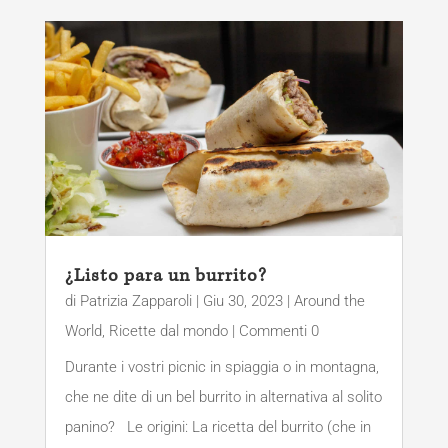
¿Listo para un burrito?
di
Patrizia Zapparoli
|
Giu 30, 2023
|
Around the
World
,
Ricette dal mondo
| Commenti 0
Durante i vostri picnic in spiaggia o in montagna,
che ne dite di un bel burrito in alternativa al solito
panino? Le origini: La ricetta del burrito (che in