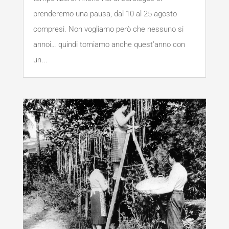
prenderemo una pausa, dal 10 al 25 agosto
compresi. Non vogliamo però che nessuno si
annoi… quindi torniamo anche quest’anno con
un...