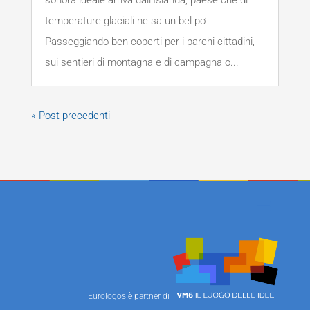
sonora ideale arriva dall’Islanda, paese che di
temperature glaciali ne sa un bel po’.
Passeggiando ben coperti per i parchi cittadini,
sui sentieri di montagna e di campagna o...
« Post precedenti
Eurologos è partner di