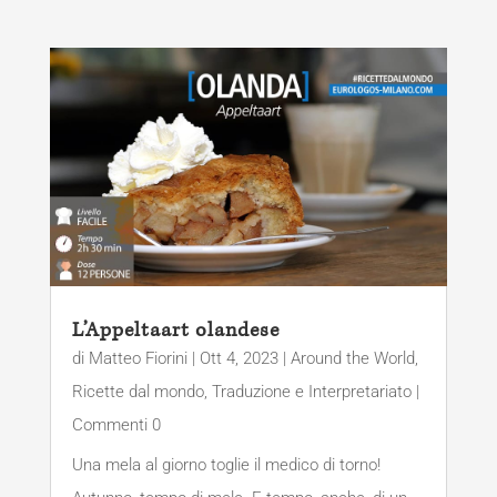
L’Appeltaart olandese
di
Matteo Fiorini
|
Ott 4, 2023
|
Around the World
,
Ricette dal mondo
,
Traduzione e Interpretariato
|
Commenti 0
Una mela al giorno toglie il medico di torno!