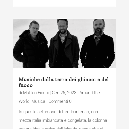
Musiche dalla terra dei ghiacci e del
fuoco
di
Matteo Fiorini
|
Gen 25, 2023
|
Around the
World
,
Musica
| Commenti 0
In queste settimane di freddo intenso, con
mezza Italia imbiancata e congelata, la colonna