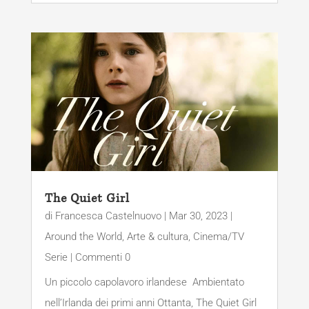
The Quiet Girl
di
Francesca Castelnuovo
|
Mar 30, 2023
|
Around the World
,
Arte & cultura
,
Cinema/TV
Serie
| Commenti 0
Un piccolo capolavoro irlandese Ambientato
nell’Irlanda dei primi anni Ottanta, The Quiet Girl