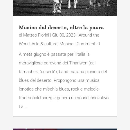
Musica dal deserto, oltre la paura
di
Matteo Fiorini
|
Giu 30, 2023
|
Around the
World
,
Arte & cultura
,
Musica
| Commenti 0
A metà giugno è passata per l’Italia la
meravigliosa carovana dei Tinariwen (dal
tamashek: “deserti”), band maliana pioniera del
blues del deserto. Propongono una musica
ipnotica che mischia blues, rock e melodie
tradizionali tuareg e genera un sound innovativo.
La...