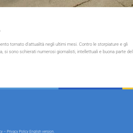
a
nto tornato d’attualità negli ultimi mesi. Contro le storpiature e gli
 si sono schierati numerosi giornalisti, intellettuali e buona parte del
cy
–
Privacy Policy English version
.