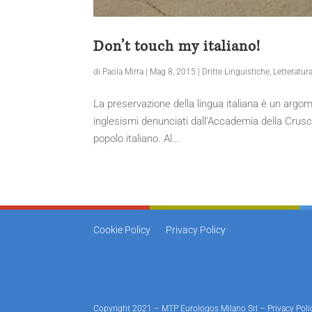
Don’t touch my italiano!
di
Paola Mirra
|
Mag 8, 2015
|
Dritte Linguistiche
,
Letteratur
La preservazione della lingua italiana è un argome
inglesismi denunciati dall’Accademia della Crusca,
popolo italiano. Al...
Cookie Policy
Privacy Policy
Copyright 2021 – MTP Eurologos Milano Srl –
Privacy Poli