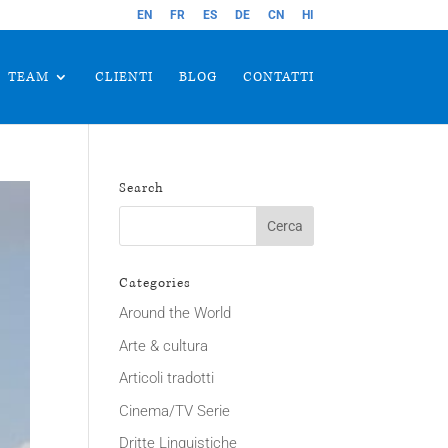
EN
FR
ES
DE
CN
HI
TEAM
CLIENTI
BLOG
CONTATTI
Search
Categories
Around the World
Arte & cultura
Articoli tradotti
Cinema/TV Serie
Dritte Linguistiche