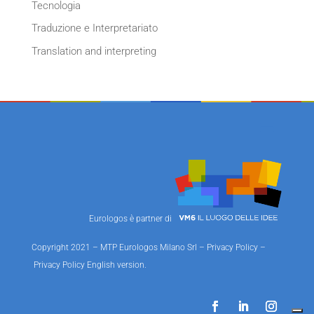
Tecnologia
Traduzione e Interpretariato
Translation and interpreting
Eurologos è partner di
Copyright 2021 – MTP Eurologos Milano Srl –
Privacy Policy
–
Privacy Policy English version
.