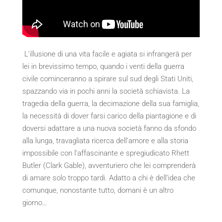
L’illusione di una vita facile e agiata si infrangerà per
lei in brevissimo tempo, quando i venti della guerra
civile cominceranno a spirare sul sud degli Stati Uniti,
spazzando via in pochi anni la società schiavista. La
tragedia della guerra, la decimazione della sua famiglia,
la necessità di dover farsi carico della piantagione e di
doversi adattare a una nuova società fanno da sfondo
alla lunga, travagliata ricerca dell’amore e alla storia
impossibile con l’affascinante e spregiudicato Rhett
Butler (Clark Gable), avventuriero che lei comprenderà
di amare solo troppo tardi. Adatto a chi è dell’idea che
comunque, nonostante tutto, domani è un altro
giorno…