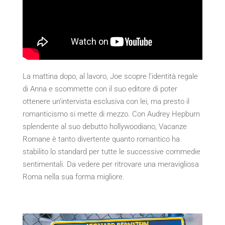
La mattina dopo, al lavoro, Joe scopre l’identità regale
di Anna e scommette con il suo editore di poter
ottenere un’intervista esclusiva con lei, ma presto il
romanticismo si mette di mezzo. Con Audrey Hepburn
splendente al suo debutto hollywoodiano, Vacanze
Romane è tanto divertente quanto romantico ha
stabilito lo standard per tutte le successive commedie
sentimentali. Da vedere per ritrovare una meravigliosa
Roma nella sua forma migliore.