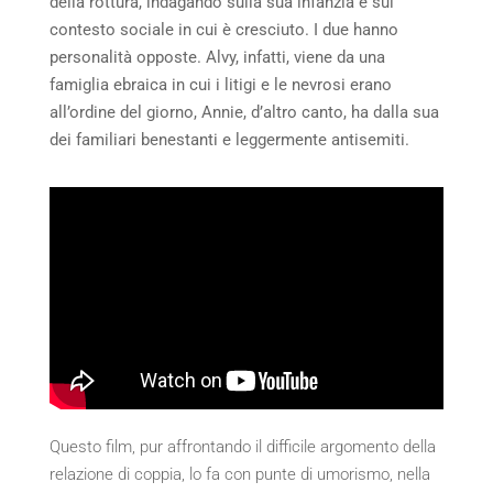
della rottura, indagando sulla sua infanzia e sul
contesto sociale in cui è cresciuto. I due hanno
personalità opposte. Alvy, infatti, viene da una
famiglia ebraica in cui i litigi e le nevrosi erano
all’ordine del giorno, Annie, d’altro canto, ha dalla sua
dei familiari benestanti e leggermente antisemiti.
Questo film, pur affrontando il difficile argomento della
relazione di coppia, lo fa con punte di umorismo, nella