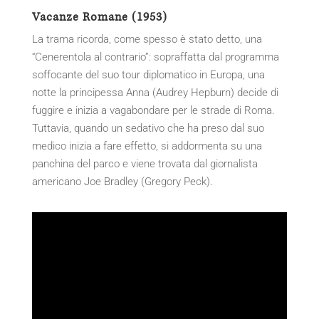
Vacanze Romane (1953)
La trama ricorda, come spesso è stato detto, una
“Cenerentola al contrario”: sopraffatta dal programma
soffocante del suo tour diplomatico in Europa, una
notte la principessa Anna (Audrey Hepburn) decide di
fuggire e inizia a vagabondare per le strade di Roma.
Tuttavia, quando un sedativo che ha preso dal suo
medico inizia a fare effetto, si addormenta su una
panchina del parco e viene trovata dal giornalista
americano Joe Bradley (Gregory Peck).