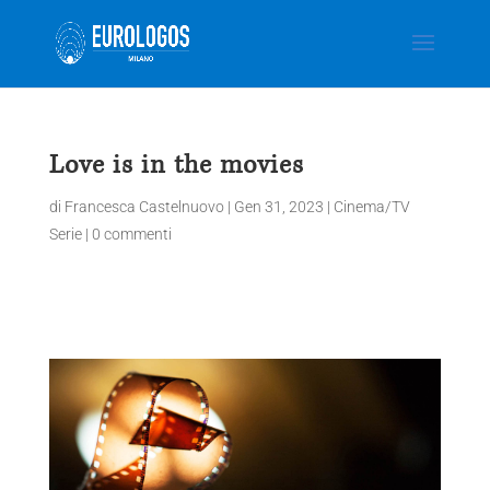
Love is in the movies
di
Francesca Castelnuovo
|
Gen 31, 2023
|
Cinema/TV
Serie
|
0 commenti