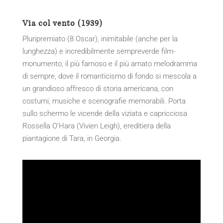
Via col vento (1939)
Pluripremiato (8 Oscar), inimitabile (anche per la
lunghezza) e incredibilmente sempreverde film-
monumento, il più famoso e il più amato melodramma
di sempre, dove il romanticismo di fondo si mescola a
un grandioso affresco di storia americana, con
costumi, musiche e scenografie memorabili. Porta
sullo schermo le vicende della viziata e capricciosa
Rossella O’Hara (Vivien Leigh), ereditiera della
piantagione di Tara, in Georgia.