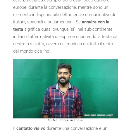
delle braccia ad esempio, sono usati poco dai nord
europei durante la conversazione, mentre sono un
elemento indispensabile dell’arsenale comunicativo di
italiani, spagnoli e sudamericani. Se
annuire con la
testa
significa quasi ovunque “sì”, nel sub-continente
indiano l’affermatività si esprime scuotendo la testa da
destra a sinistra, ovvero nel modo in cui tutto il resto
del mondo dice “no”.
Sì, No, Forse in India
Il
contatto visivo
durante una conversazione è un