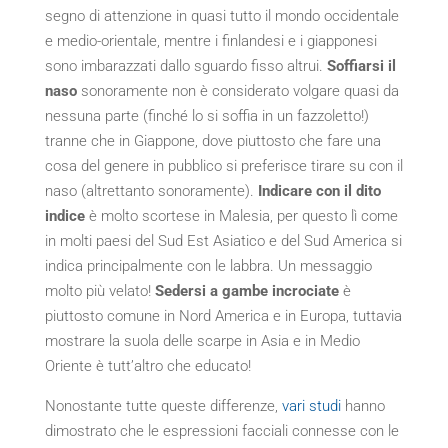
segno di attenzione in quasi tutto il mondo occidentale
e medio-orientale, mentre i finlandesi e i giapponesi
sono imbarazzati dallo sguardo fisso altrui.
Soffiarsi il
naso
sonoramente non è considerato volgare quasi da
nessuna parte (finché lo si soffia in un fazzoletto!)
tranne che in Giappone, dove piuttosto che fare una
cosa del genere in pubblico si preferisce tirare su con il
naso (altrettanto sonoramente).
Indicare con il dito
indice
è molto scortese in Malesia, per questo lì come
in molti paesi del Sud Est Asiatico e del Sud America si
indica principalmente con le labbra. Un messaggio
molto più velato!
Sedersi a gambe incrociate
è
piuttosto comune in Nord America e in Europa, tuttavia
mostrare la suola delle scarpe in Asia e in Medio
Oriente è tutt’altro che educato!
Nonostante tutte queste differenze,
vari studi
hanno
dimostrato che le espressioni facciali connesse con le