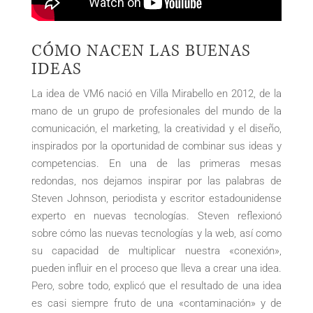
CÓMO NACEN LAS BUENAS
IDEAS
La idea de VM6 nació en Villa Mirabello en 2012, de la
mano de un grupo de profesionales del mundo de la
comunicación, el marketing, la creatividad y el diseño,
inspirados por la oportunidad de combinar sus ideas y
competencias. En una de las primeras mesas
redondas, nos dejamos inspirar por las palabras de
Steven Johnson, periodista y escritor estadounidense
experto en nuevas tecnologías. Steven reflexionó
sobre cómo las nuevas tecnologías y la web, así como
su capacidad de multiplicar nuestra «conexión»,
pueden influir en el proceso que lleva a crear una idea.
Pero, sobre todo, explicó que el resultado de una idea
es casi siempre fruto de una «contaminación» y de